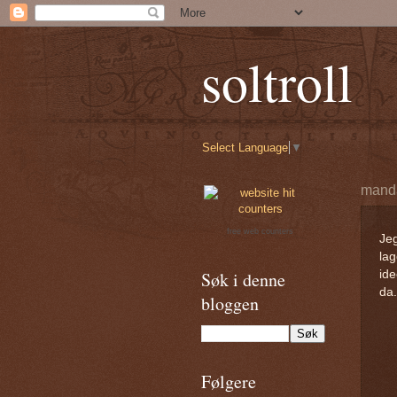
soltroll
Select Language
▼
manda
free web counters
Jeg
lag
Søk i denne
ide
da..
bloggen
Følgere