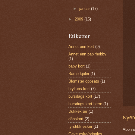
►
januar
(17)
►
2009
(15)
Etiketter
Annet enn kort
(9)
Annet enn papirhobby
(1)
baby kort
(1)
Barne kjoler
(1)
Blomster oppsats
(1)
bryllups kort
(7)
bursdags kort
(17)
bursdags kort-herre
(1)
Dukkeklær
(1)
Nyer
dåpskort
(2)
fyrstikk esker
(1)
Abonne
Gave eske/pringles