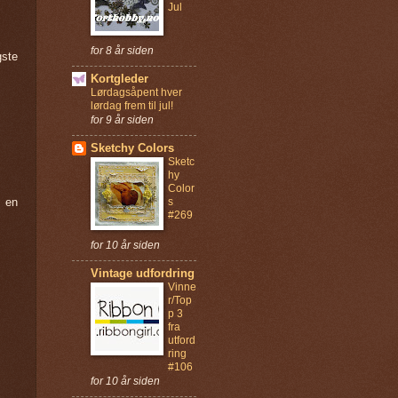
Jul
for 8 år siden
gste
Kortgleder
Lørdagsåpent hver
lørdag frem til jul!
for 9 år siden
Sketchy Colors
Sketc
hy
Color
t en
s
#269
for 10 år siden
Vintage udfordring
Vinne
r/Top
p 3
fra
utford
ring
#106
for 10 år siden