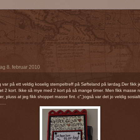
g 8. februar 2010
 var på ett veldig koselig stempeltreff på Søfteland på lørdag.Der fikk j
et 2 kort. Ikke så mye med 2 kort på så mange timer. Men fikk masse 
er, pluss at jeg fikk shoppet masse fint. c",)også var det jo veldig sosialt
....