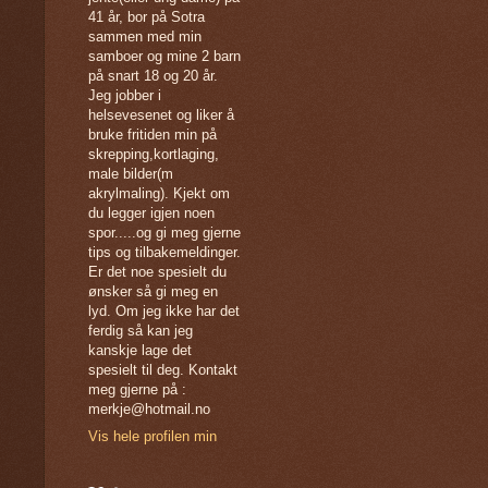
41 år, bor på Sotra
sammen med min
samboer og mine 2 barn
på snart 18 og 20 år.
Jeg jobber i
helsevesenet og liker å
bruke fritiden min på
skrepping,kortlaging,
male bilder(m
akrylmaling). Kjekt om
du legger igjen noen
spor.....og gi meg gjerne
tips og tilbakemeldinger.
Er det noe spesielt du
ønsker så gi meg en
lyd. Om jeg ikke har det
ferdig så kan jeg
kanskje lage det
spesielt til deg. Kontakt
meg gjerne på :
merkje@hotmail.no
Vis hele profilen min