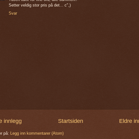
Setter veldig stor pris på det... c",)
Svar
e innlegg
Startsiden
Eldre i
r på:
Legg inn kommentarer (Atom)