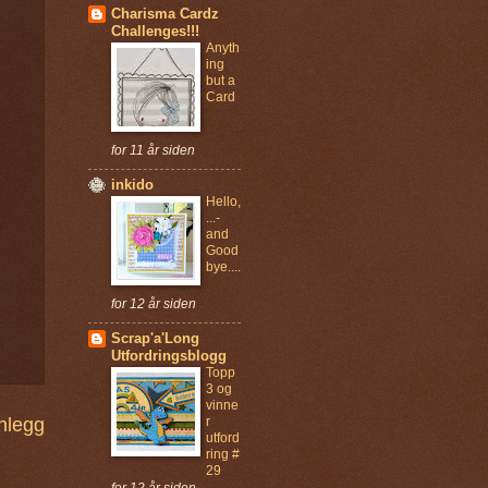
Charisma Cardz
Challenges!!!
Anyth
ing
but a
Card
for 11 år siden
inkido
Hello,
...-
and
Good
bye....
for 12 år siden
Scrap'a'Long
Utfordringsblogg
Topp
3 og
vinne
nnlegg
r
utford
ring #
29
for 12 år siden