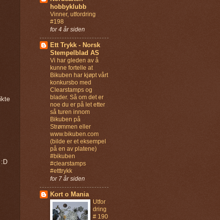
hobbyklubb
Vinner, utfordring
#198
for 4 år siden
Ett Trykk - Norsk
Stempelblad AS
Vi har gleden av å
kunne fortelle at
Bikuben har kjøpt vårt
konkursbo med
Clearstamps og
blader. Så om det er
ikte
noe du er på let etter
så turen innom
Bikuben på
Strømmen eller
www.bikuben.com
(bilde er et eksempel
på en av platene)
#bikuben
 :D
#clearstamps
#etttrykk
for 7 år siden
Kort o Mania
Utfor
dring
# 190