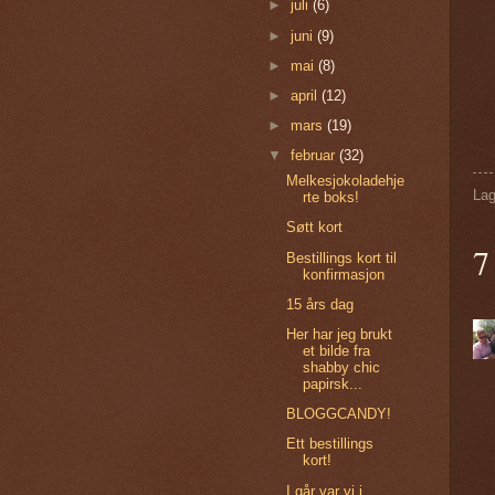
►
juli
(6)
►
juni
(9)
►
mai
(8)
►
april
(12)
►
mars
(19)
▼
februar
(32)
Melkesjokoladehje
Lag
rte boks!
Søtt kort
7
Bestillings kort til
konfirmasjon
15 års dag
Her har jeg brukt
et bilde fra
shabby chic
papirsk...
BLOGGCANDY!
Ett bestillings
kort!
I går var vi i