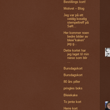
Bestillings kort!
Motivet – Blog
Jeg var på ett
veldig koselig
stempeltreff på
Søft...
Her kommer noen
bedre bilder av
bleie"kaken"
jeg g...
Dette kortet har
jeg laget til min
niese som blir
...
Bursdagskort
Bursdagskort
80 års piller
pringles boks
Bleiekake
To jente kort
Herre kort