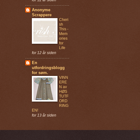
Anonyme
Scrappere
Cheri
sh
This -
Mem
ories
for
Life
for 12 år siden
En
utfordringsblogg
for søm.
VINN
ERE
N av
HØS
TUTF
ORD
RING
EN!
for 13 år siden