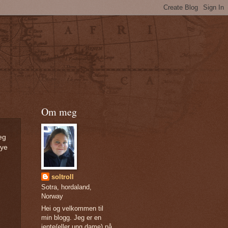
Om meg
eg
nye
soltroll
Sotra, hordaland,
Norway
Hei og velkommen til
min blogg. Jeg er en
jente(eller ung dame) på