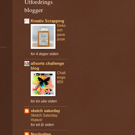
Utfordrings
blogger
Kreativ Scrapping
Deko
rert
gave
pose
for 4 dager siden
allsorts challenge
blog
Chall
enge
855
for én uke siden
sketch saturday
Sketch Saturday
Hiatus!
for ett år siden
Nordsalten