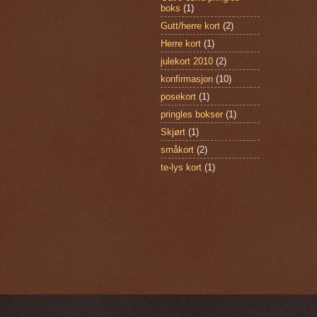
boks
(1)
Gutt/herre kort
(2)
Herre kort
(1)
julekort 2010
(2)
konfirmasjon
(10)
posekort
(1)
pringles bokser
(1)
Skjørt
(1)
småkort
(2)
te-lys kort
(1)