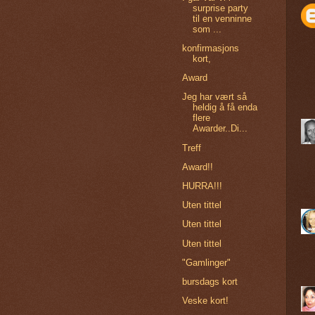
surprise party
til en venninne
som ...
konfirmasjons
kort,
Award
Jeg har vært så
heldig å få enda
flere
Awarder..Di...
Treff
Award!!
HURRA!!!
Uten tittel
Uten tittel
Uten tittel
"Gamlinger"
bursdags kort
Veske kort!