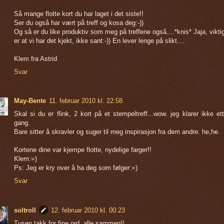
Så mange flotte kort du har laget i det siste!!
Ser du også har vært på treff og kosa deg:-))
Og så er du like produktiv som meg på treffene også....*knis* Jaja, vikti
er at vi har det kjekt, ikke sant:-)) En lever lenge på slikt....
Klem fra Astrid
Svar
May-Bente
11. februar 2010 kl. 22:58
Skal si du er flink, 2 kort på et stempeltreff...wow. jeg klarer ikke et
gang.
Bare sitter å skravler og suger til meg inspirasjon fra dem andre. he,he.
Kortene dine var kjempe flotte, nydelige farger!!
Klem:=)
Ps: Jeg er kry over å ha deg som følger:=)
Svar
soltroll
12. februar 2010 kl. 00:23
Tusen takk for fine ord, alle sammen!!